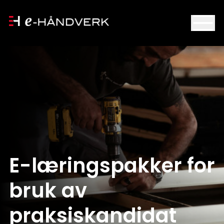
Om e-Håndverk
Forside
Kurs
E-læringspakker for
Aktuelt
bruk av
praksiskandidat