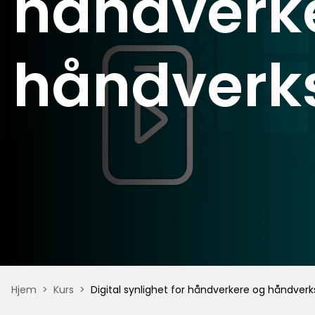
håndverk
håndverks
Hjem
>
Kurs
>
Digital synlighet for håndverkere og håndverk