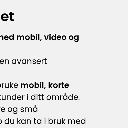
et
med mobil, video og
ten avansert
bruke
mobil, korte
 kunder i ditt område.
ere og små
p du kan ta i bruk med