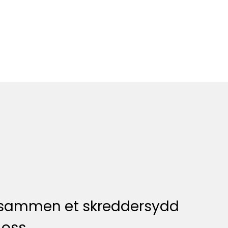
tte sammen et skreddersydd
oss.