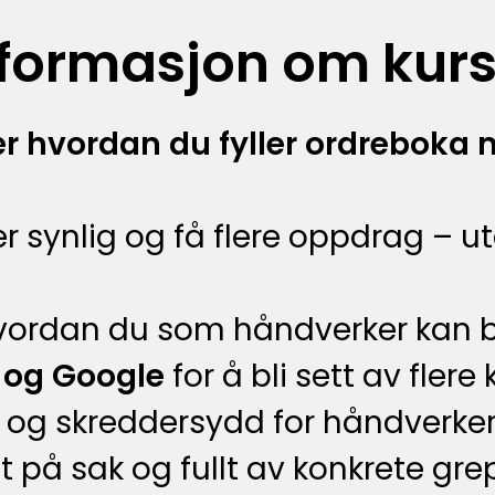
nformasjon om kurs
ær hvordan du fyller ordreboka 
er synlig og få flere oppdrag – u
 hvordan du som håndverker kan 
r og Google
for å bli sett av flere
elt og skreddersydd for håndverk
t på sak og fullt av konkrete gre