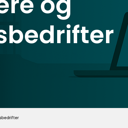
ere og
bedrifter
sbedrifter