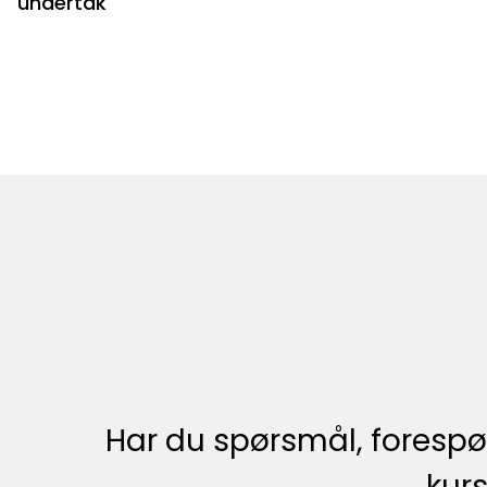
undertak
Har du spørsmål, forespør
kurs